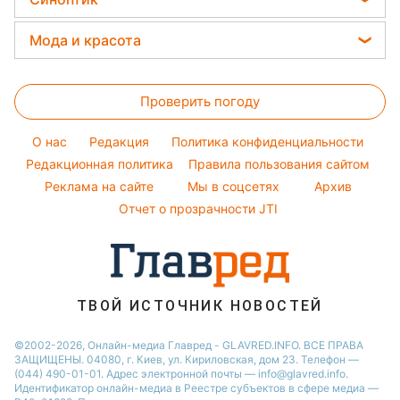
Новости Львова
Авто
Праздничное меню
Алла Пугачева
Денежная помощь
Народные приметы
Новости Днепра
Прогноз погоды
Стирка
Мода и красота
Максим Галкин
Тарифы
Новости Тернополя
Магнитные бури
Комнатные растения
Настя Каменских
Женские стрижки
Курс валют
Новости Житомира
Погода на сегодня
Проверить погоду
Окрашивание волос
Новости Одессы
Погода на завтра
Красивый маникюр
O нас
Редакция
Политика конфиденциальности
Пылевая буря
Модные ошибки
Редакционная политика
Правила пользования сайтом
Реклама на сайте
Мы в соцсетях
Архив
Новости моды
Отчет о прозрачности JTI
Советы от Андре Тана
ТВОЙ ИСТОЧНИК НОВОСТЕЙ
©2002-2026, Онлайн-медиа Главред - GLAVRED.INFO. ВСЕ ПРАВА
ЗАЩИЩЕНЫ. 04080, г. Киев, ул. Кириловская, дом 23. Телефон —
(044) 490-01-01. Адрес электронной почты — info@glavred.info.
Идентификатор онлайн-медиа в Реестре cубъектов в сфере медиа —