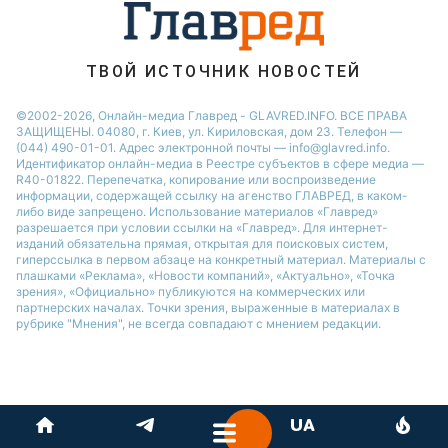
ТВОЙ ИСТОЧНИК НОВОСТЕЙ
©2002-2026, Онлайн-медиа Главред - GLAVRED.INFO. ВСЕ ПРАВА
ЗАЩИЩЕНЫ. 04080, г. Киев, ул. Кириловская, дом 23. Телефон —
(044) 490-01-01. Адрес электронной почты — info@glavred.info.
Идентификатор онлайн-медиа в Реестре cубъектов в сфере медиа —
R40-01822.
Перепечатка, копирование или воспроизведение
информации, содержащей ссылку на агенство ГЛАВРЕД, в каком-
либо виде запрещено. Использование материалов «Главред»
разрешается при условии ссылки на «Главред». Для интернет-
изданий обязательна прямая, открытая для поисковых систем,
гиперссылка в первом абзаце на конкретный материал. Материалы с
плашками «Реклама», «Новости компаний», «Актуально», «Точка
зрения», «Официально» публикуются на коммерческих или
партнерских началах. Точки зрения, выраженные в материалах в
рубрике "Мнения", не всегда совпадают с мнением редакции.