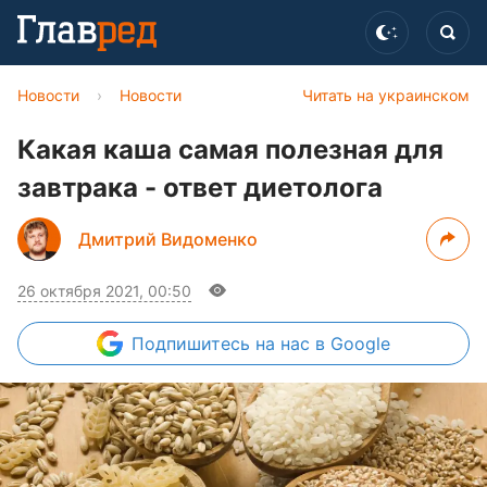
Новости
›
Новости
Читать на украинском
Какая каша самая полезная для
завтрака - ответ диетолога
Дмитрий Видоменко
26 октября 2021, 00:50
Подпишитесь
на нас в Google