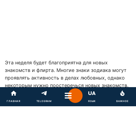
Эта неделя будет благоприятна для новых
знакомств и флирта. Многие знаки зодиака могут
проявлять активность в делах любовных, однако
некоторым нужно поостеречься новых знакомств.
О том, кто в этом месяце не сможет
ГЛАВНАЯ
TELEGRAM
ЯЗЫК
ВАЖНОЕ
противостоять соблазнам, а кто будет подвержен
меланхолии, читайте в нашем материале:
Лунный
календарь на октябрь 2021: подсказки интуиции,
испытания судьбы или успех в творчестве
.