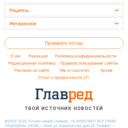
Цены на продукты
Окрашивание волос
Новости Запорожья
Филипп Киркоров
Денежная помощь
Рецепты
Красивый маникюр
Новости Днепра
Елена Зеленская
Праздничное меню
Модные ошибки
Интересное
Новости Тернополя
Ани Лорак
Закуски
Новости моды
Новости Житомира
Головоломки
Кейт Миддлтон
Салаты
Советы от Андре Тана
Новости Одессы
Проверить погоду
Тесты по картинке
Алла Пугачева
Простые блюда
Новости Харькова
Оптические иллюзии
Максим Галкин
O нас
Редакция
Политика конфиденциальности
Легкие десерты
Новости Полтавы
Народные приметы
Редакционная политика
Настя Каменских
Правила пользования сайтом
Напитки
Реклама на сайте
Мы в соцсетях
Архив
Все о шоу-бизнесе
Виталий Козловский
Отчет о прозрачности JTI
Потап
София Ротару
Ольга Сумская
ТВОЙ ИСТОЧНИК НОВОСТЕЙ
©2002-2026, Онлайн-медиа Главред - GLAVRED.INFO. ВСЕ ПРАВА
ЗАЩИЩЕНЫ. 04080, г. Киев, ул. Кириловская, дом 23. Телефон —