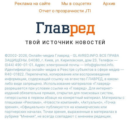
Реклама на сайте
Мы в соцсетях
Архив
Пылевая буря
Новости Днепра
Отчет о прозрачности JTI
ТВОЙ ИСТОЧНИК НОВОСТЕЙ
©2002-2026, Онлайн-медиа Главред - GLAVRED.INFO. ВСЕ ПРАВА
ЗАЩИЩЕНЫ. 04080, г. Киев, ул. Кириловская, дом 23. Телефон —
(044) 490-01-01. Адрес электронной почты — info@glavred.info.
Идентификатор онлайн-медиа в Реестре cубъектов в сфере медиа —
R40-01822.
Перепечатка, копирование или воспроизведение
информации, содержащей ссылку на агенство ГЛАВРЕД, в каком-
либо виде запрещено. Использование материалов «Главред»
разрешается при условии ссылки на «Главред». Для интернет-
изданий обязательна прямая, открытая для поисковых систем,
гиперссылка в первом абзаце на конкретный материал. Материалы с
плашками «Реклама», «Новости компаний», «Актуально», «Точка
зрения», «Официально» публикуются на коммерческих или
партнерских началах. Точки зрения, выраженные в материалах в
рубрике "Мнения", не всегда совпадают с мнением редакции.