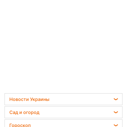
Новости Украины
Мобилизация
Сад и огород
Политика
Садовод назвал самое эффективное средство
Гороскоп