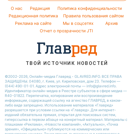
Курс валют
Красивый маникюр
Новости Запорожья
O нас
Редакция
Политика конфиденциальности
Модные ошибки
Редакционная политика
Правила пользования сайтом
Новости Львова
Реклама на сайте
Мы в соцсетях
Архив
Новости моды
Новости Днепра
Отчет о прозрачности JTI
Советы от Андре Тана
ТВОЙ ИСТОЧНИК НОВОСТЕЙ
©2002-2026, Онлайн-медиа Главред - GLAVRED.INFO. ВСЕ ПРАВА
ЗАЩИЩЕНЫ. 04080, г. Киев, ул. Кириловская, дом 23. Телефон —
(044) 490-01-01. Адрес электронной почты — info@glavred.info.
Идентификатор онлайн-медиа в Реестре cубъектов в сфере медиа —
R40-01822.
Перепечатка, копирование или воспроизведение
информации, содержащей ссылку на агенство ГЛАВРЕД, в каком-
либо виде запрещено. Использование материалов «Главред»
разрешается при условии ссылки на «Главред». Для интернет-
изданий обязательна прямая, открытая для поисковых систем,
гиперссылка в первом абзаце на конкретный материал. Материалы с
плашками «Реклама», «Новости компаний», «Актуально», «Точка
зрения», «Официально» публикуются на коммерческих или
партнерских началах. Точки зрения, выраженные в материалах в