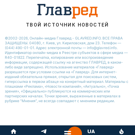
София Ротару
Ольга Сумская
ТВОЙ ИСТОЧНИК НОВОСТЕЙ
©2002-2026, Онлайн-медиа Главред - GLAVRED.INFO. ВСЕ ПРАВА
ЗАЩИЩЕНЫ. 04080, г. Киев, ул. Кириловская, дом 23. Телефон —
(044) 490-01-01. Адрес электронной почты — info@glavred.info.
Идентификатор онлайн-медиа в Реестре cубъектов в сфере медиа —
R40-01822.
Перепечатка, копирование или воспроизведение
информации, содержащей ссылку на агенство ГЛАВРЕД, в каком-
либо виде запрещено. Использование материалов «Главред»
разрешается при условии ссылки на «Главред». Для интернет-
изданий обязательна прямая, открытая для поисковых систем,
гиперссылка в первом абзаце на конкретный материал. Материалы с
плашками «Реклама», «Новости компаний», «Актуально», «Точка
зрения», «Официально» публикуются на коммерческих или
партнерских началах. Точки зрения, выраженные в материалах в
рубрике "Мнения", не всегда совпадают с мнением редакции.