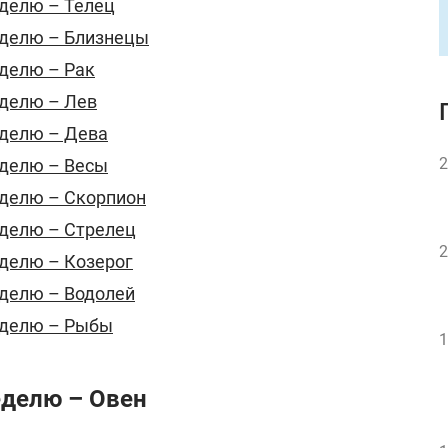
еделю – Телец
еделю – Близнецы
еделю – Рак
еделю – Лев
еделю – Дева
2
еделю – Весы
еделю – Скорпион
еделю – Стрелец
2
еделю – Козерог
еделю – Водолей
еделю – Рыбы
1
еделю – Овен