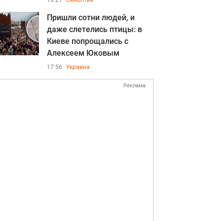
19:21
Синоптик
Пришли сотни людей, и
даже слетелись птицы: в
Киеве попрощались с
Алексеем Юковым
17:56
Украина
Реклама