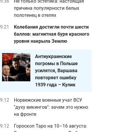
9:36
Не только эстетика: настоящая
причина популярности белых
полотенец в отелях
9:21
Колебания достигли почти шести
баллов: магнитная буря красного
уровня накрыла Землю
Антиукраинские
погромы в Польше
усилятся, Варшава
повторяет ошибку
1939 года – Кулик
9:12
Норвежские военные учат ВСУ
"духу викингов": зачем это нужно
на фронте
9:12
Гороскоп Таро на 10–16 августа: