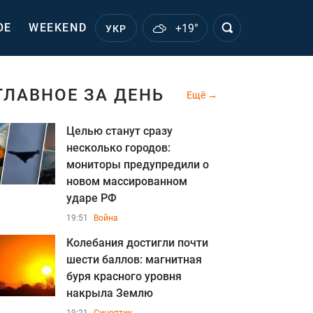
ОЕ
WEEKEND
+19°
УКР
ГЛАВНОЕ ЗА ДЕНЬ
Ещё
Целью станут сразу
несколько городов:
мониторы предупредили о
новом массированном
ударе РФ
19:51
Война
Колебания достигли почти
шести баллов: магнитная
буря красного уровня
накрыла Землю