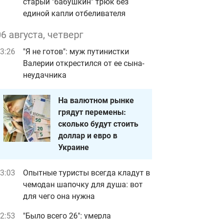
старый "бабушкин" трюк без
единой капли отбеливателя
06 августа, четверг
3:26
"Я не готов": муж путинистки
Валерии открестился от ее сына-
неудачника
На валютном рынке
грядут перемены:
сколько будут стоить
доллар и евро в
Украине
3:03
Опытные туристы всегда кладут в
чемодан шапочку для душа: вот
для чего она нужна
2:53
"Было всего 26": умерла