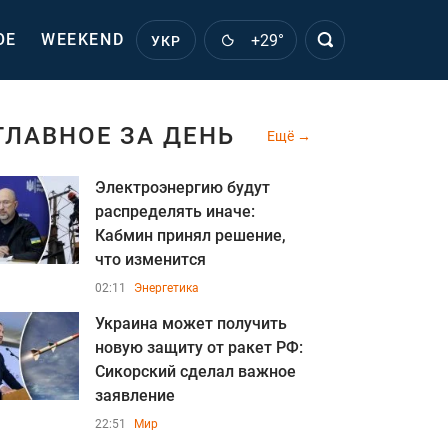
ОЕ
WEEKEND
+29°
УКР
ГЛАВНОЕ ЗА ДЕНЬ
Ещё
Электроэнергию будут
распределять иначе:
Кабмин принял решение,
что изменится
02:11
Энергетика
Украина может получить
новую защиту от ракет РФ:
Сикорский сделал важное
заявление
22:51
Мир