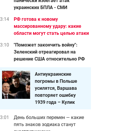
панически избегает атак
украинских БПЛА - СМИ
3:14
РФ готова к новому
массированному удару: какие
области могут стать целью атаки
3:10
"Поможет закончить войну":
Зеленский отреагировал на
решение США относительно РФ
Антиукраинские
погромы в Польше
усилятся, Варшава
повторяет ошибку
1939 года – Кулик
3:01
День больших перемен — какие
пять знаков зодиака станут