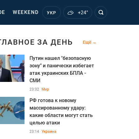
ОЕ
WEEKEND
+24°
УКР
ГЛАВНОЕ ЗА ДЕНЬ
Ещё
Путин нашел "безопасную
зону" и панически избегает
атак украинских БПЛА -
СМИ
23:32
Мир
РФ готова к новому
массированному удару:
какие области могут стать
целью атаки
23:14
Украина