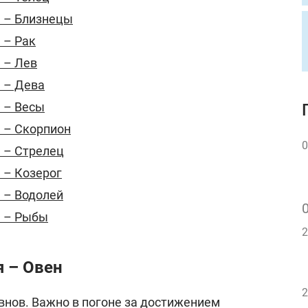
я – Близнецы
 – Рак
 – Лев
я – Дева
я – Весы
я – Скорпион
0
я – Стрелец
 – Козерог
я – Водолей
я – Рыбы
2
я – Овен
2
внов. Важно в погоне за достижением