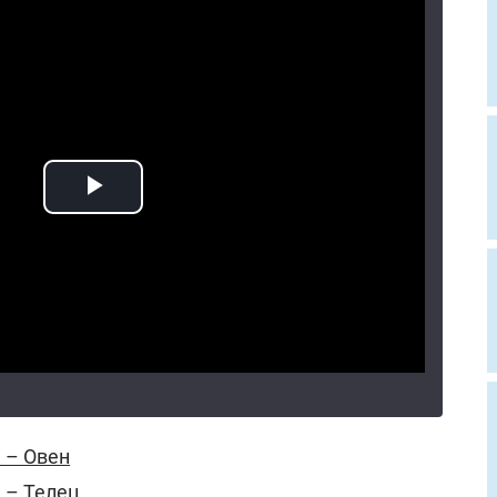
 – Овен
 – Телец