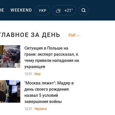
ОЕ
WEEKEND
+21°
УКР
ГЛАВНОЕ ЗА ДЕНЬ
Ещё
Ситуация в Польше на
грани: эксперт рассказал, к
чему привели нападения на
украинцев
12:51
Мир
"Москва ляжет": Мадяр в
день своего рождения
назва л 5 условий
завершения войны
12:31
Украина