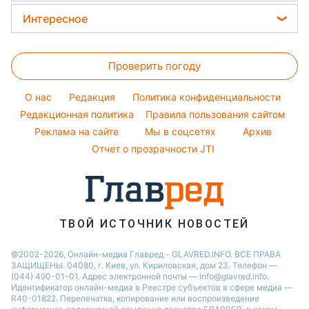
Окрашивание волос
Все о сале
Максим Галкин
Новости Харькова
Цены на продукты
Интересное
Красивый маникюр
Настя Каменских
Новости Полтавы
Головоломки
Модные ошибки
Виталий Козловский
Новости Львова
Проверить погоду
Тесты по картинке
Новости моды
Потап
Новости Сум
Оптические иллюзии
Советы от Андре Тана
O нас
Редакция
Политика конфиденциальности
Новости Днепра
Народные приметы
Редакционная политика
Правила пользования сайтом
Новости Черкассы
Реклама на сайте
Мы в соцсетях
Архив
Все о шоу-бизнесе
Новости Тернополя
Отчет о прозрачности JTI
Новости Ровно
Новости Житомира
Новости Запорожья
ТВОЙ ИСТОЧНИК НОВОСТЕЙ
Новости Одессы
©2002-2026, Онлайн-медиа Главред - GLAVRED.INFO. ВСЕ ПРАВА
ЗАЩИЩЕНЫ. 04080, г. Киев, ул. Кириловская, дом 23. Телефон —
(044) 490-01-01. Адрес электронной почты — info@glavred.info.
Идентификатор онлайн-медиа в Реестре cубъектов в сфере медиа —
R40-01822.
Перепечатка, копирование или воспроизведение