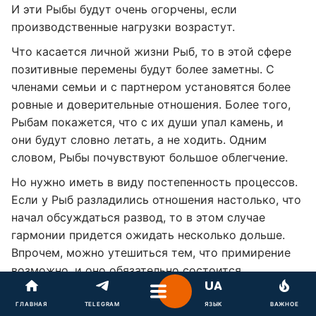
И эти Рыбы будут очень огорчены, если
производственные нагрузки возрастут.
Что касается личной жизни Рыб, то в этой сфере
позитивные перемены будут более заметны. С
членами семьи и с партнером установятся более
ровные и доверительные отношения. Более того,
Рыбам покажется, что с их души упал камень, и
они будут словно летать, а не ходить. Одним
словом, Рыбы почувствуют большое облегчение.
Но нужно иметь в виду постепенность процессов.
Если у Рыб разладились отношения настолько, что
начал обсуждаться развод, то в этом случае
гармонии придется ожидать несколько дольше.
Впрочем, можно утешиться тем, что примирение
возможно, и оно обязательно состоится.
Нейтральным месяц будет для
ГЛАВНАЯ
TELEGRAM
ЯЗЫК
ВАЖНОЕ