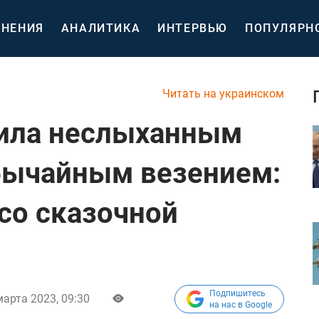
НЕНИЯ
АНАЛИТИКА
ИНТЕРВЬЮ
ПОПУЛЯРН
Читать на украинском
дила неслыханным
бычайным везением:
со сказочной
Подпишитесь
марта 2023, 09:30
на нас в Google