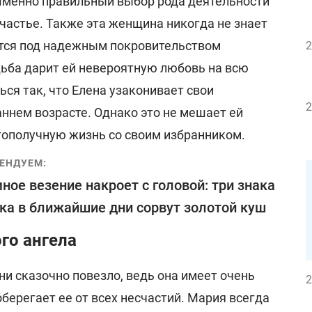
Именно правильный выбор рода деятельности
частье. Также эта женщина никогда не знает
дится под надежным покровительством
2
дьба дарит ей невероятную любовь на всю
ся так, что Елена узаконивает свои
2
ннем возрасте. Однако это не мешает ей
гополучную жизнь со своим избранником.
ЕНДУЕМ:
ное везение накроет с головой: три знака
ка в ближайшие дни сорвут золотой куш
го ангела
и сказочно повезло, ведь она имеет очень
2
оберегает ее от всех несчастий. Мария всегда