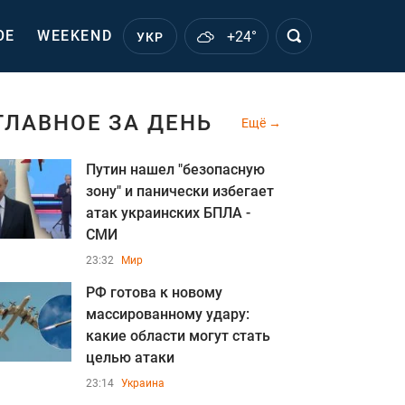
ОЕ
WEEKEND
+24°
УКР
ГЛАВНОЕ ЗА ДЕНЬ
Ещё
Путин нашел "безопасную
зону" и панически избегает
атак украинских БПЛА -
СМИ
23:32
Мир
РФ готова к новому
массированному удару:
какие области могут стать
целью атаки
23:14
Украина