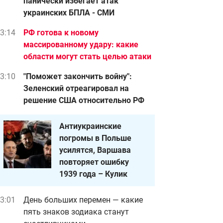
панически избегает атак
украинских БПЛА - СМИ
3:14
РФ готова к новому
массированному удару: какие
области могут стать целью атаки
3:10
"Поможет закончить войну":
Зеленский отреагировал на
решение США относительно РФ
Антиукраинские
погромы в Польше
усилятся, Варшава
повторяет ошибку
1939 года – Кулик
3:01
День больших перемен — какие
пять знаков зодиака станут