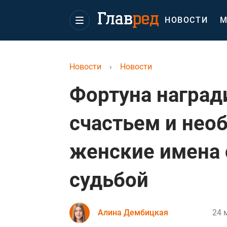
НОВОСТИ
М
Новости
›
Новости
Фортуна награ
счастьем и нео
женские имена 
судьбой
Алина Дембицкая
24 