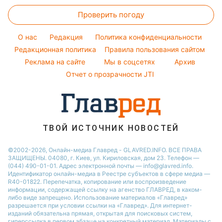
Прогноз погоды
Стирка
Ани Лорак
Тарифы
Праздничное меню
Проверить погоду
Магнитные бури
Комнатные растения
Кейт Миддлтон
Курс валют
Погода на сегодня
Алла Пугачева
O нас
Редакция
Политика конфиденциальности
Погода на завтра
Редакционная политика
Правила пользования сайтом
Максим Галкин
Реклама на сайте
Мы в соцсетях
Архив
Пылевая буря
Настя Каменских
Отчет о прозрачности JTI
ТВОЙ ИСТОЧНИК НОВОСТЕЙ
©2002-2026, Онлайн-медиа Главред - GLAVRED.INFO. ВСЕ ПРАВА
ЗАЩИЩЕНЫ. 04080, г. Киев, ул. Кириловская, дом 23. Телефон —
(044) 490-01-01. Адрес электронной почты — info@glavred.info.
Идентификатор онлайн-медиа в Реестре cубъектов в сфере медиа —
R40-01822.
Перепечатка, копирование или воспроизведение
информации, содержащей ссылку на агенство ГЛАВРЕД, в каком-
либо виде запрещено. Использование материалов «Главред»
разрешается при условии ссылки на «Главред». Для интернет-
изданий обязательна прямая, открытая для поисковых систем,
гиперссылка в первом абзаце на конкретный материал. Материалы с