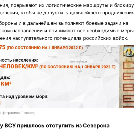
е время Северск остается под огневым контролем укра
к указывается в сообщении Генштаба, оккупантам нано
ния, прерывают их логистические маршруты и блокир
деления, чтобы не допустить дальнейшего продвижения
бороны и в дальнейшем выполняют боевые задачи на
ском направлении и принимают все необходимые меры
ения наступательного потенциала российских войск.
Инфографика: Главред