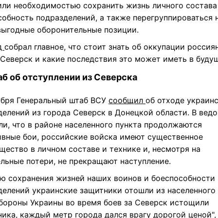
или необходимостью сохранить жизнь личного состава
собность подразделений, а также перегруппироваться 
выгодные оборонительные позиции.
д
собрал главное, что стоит знать об оккупации россия
 Северск и какие последствия это может иметь в буду
б об отступлении из Северска
абря Генеральный штаб ВСУ
сообщил
об отходе украин
делений из города Северск в Донецкой области. В вед
ли, что в районе населенного пункта продолжаются
ивные бои, российские войска имеют существенное
щество в личном составе и технике и, несмотря на
ельные потери, не прекращают наступление.
ью сохранения жизней наших воинов и боеспособности
делений украинские защитники отошли из населенного 
бороны Украины во время боев за Северск истощили
ика, каждый метр города дался врагу дорогой ценой", 