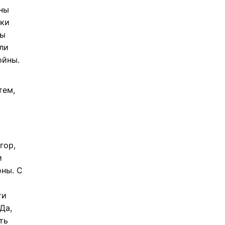
ны
ски
ны
ли
ойны.
тем,
гор,
и
оны. С
ти