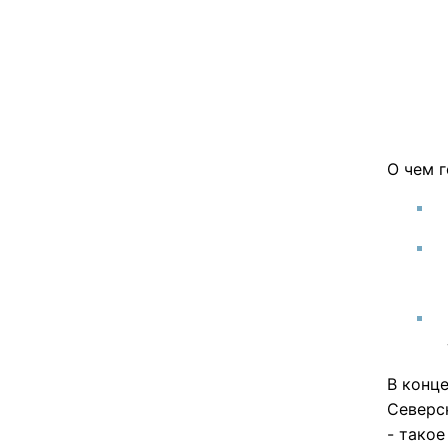
О чем г
В конц
Северс
- тако