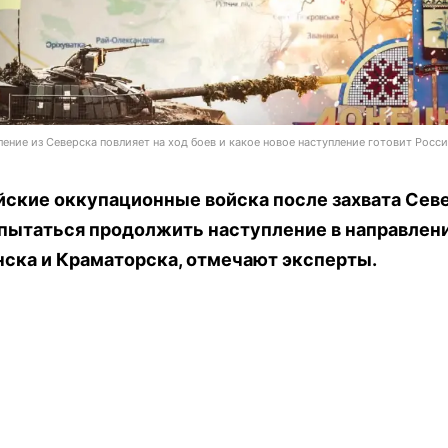
ление из Северска повлияет на ход боев и какое новое наступление готовит Росси
йские оккупационные войска после захвата Сев
 пытаться продолжить наступление в направлен
нска и Краматорска, отмечают эксперты.