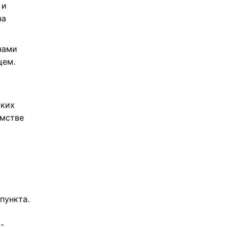
 и
на
нами
щем.
ских
омстве
пункта.
-