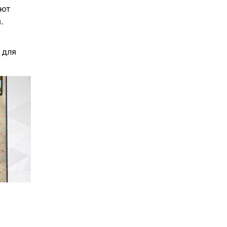
инских
сят
уют
.
 для