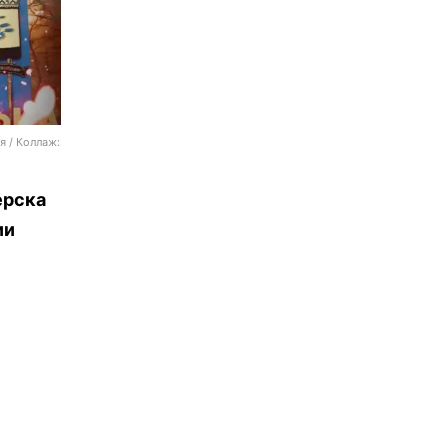
я / Коллаж:
ерска
ии