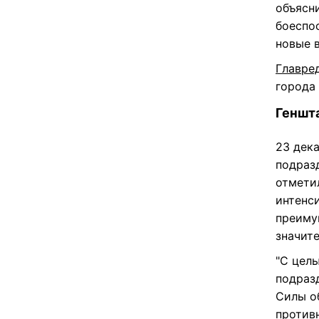
объясн
боеспо
новые 
Главре
города
Геншта
23 дек
подраз
отмети
интенс
преиму
значит
"С цел
подраз
Силы о
противн