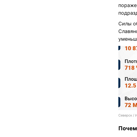
В то ж
сил. Ка
пораже
подраз
Силы о
Славян
уменьш
Северск / 