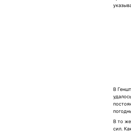
указыв
В Генш
удалос
постоя
погодн