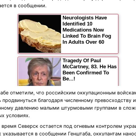
ается в сообщении.
табе отметили, что российским оккупационным войска
ь продвинуться благодаря численному превосходству и
нному давлению малыми штурмовыми группами в слож
ых условиях.