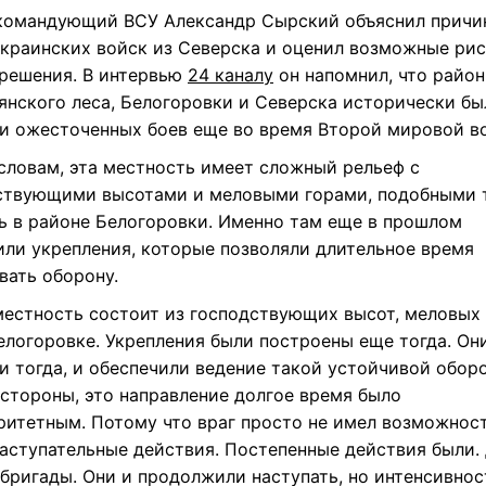
у ВСУ пришлось отступить из Северска
командующий ВСУ Александр Сырский объяснил причи
украинских войск из Северска и оценил возможные ри
 решения. В интервью
24 каналу
он напомнил, что райо
янского леса, Белогоровки и Северска исторически бы
и ожесточенных боев еще во время Второй мировой в
 словам, эта местность имеет сложный рельеф с
ствующими высотами и меловыми горами, подобными 
ть в районе Белогоровки. Именно там еще в прошлом
или укрепления, которые позволяли длительное время
вать оборону.
местность состоит из господствующих высот, меловых 
елогоровке. Укрепления были построены еще тогда. Он
и тогда, и обеспечили ведение такой устойчивой обор
 стороны, это направление долгое время было
ритетным. Потому что враг просто не имел возможнос