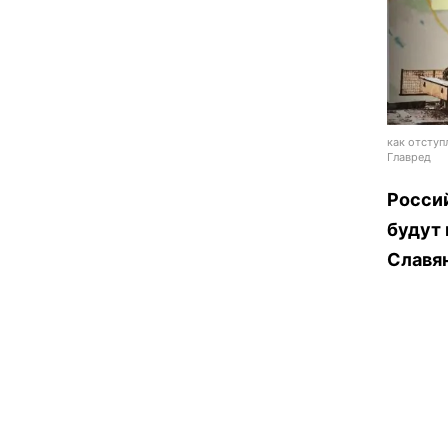
как отступ
Главред
Росси
будут
Славя