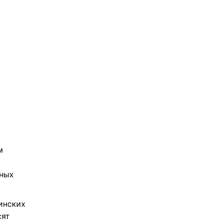
м
ных