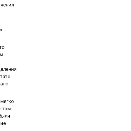
Да,
ть
ояснил
л
то
ом
деления
ьтате
тало
 мягко
е там
были