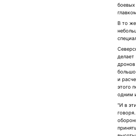
вести 
стояли
боевых 
главком
В то ж
неболь
специа
Северск
делает
дронов
большо
и расче
этого п
одним 
"И в эт
говоря.
оборон