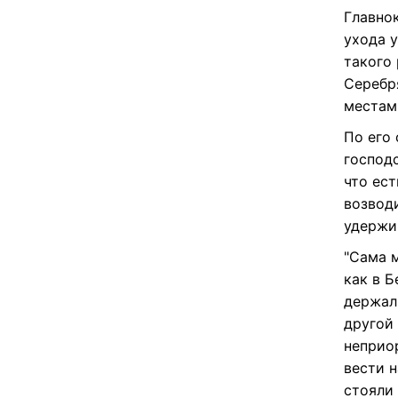
Почем
Главно
ухода 
такого
Серебр
местам
По его
господ
что ес
возвод
удержи
"Сама 
как в Б
держал
другой
неприо