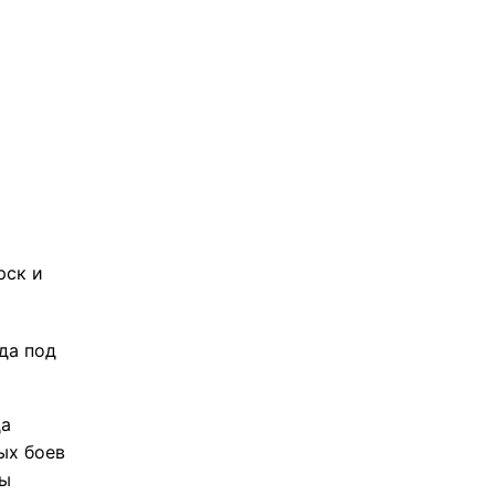
рск и
да под
да
ых боев
ны