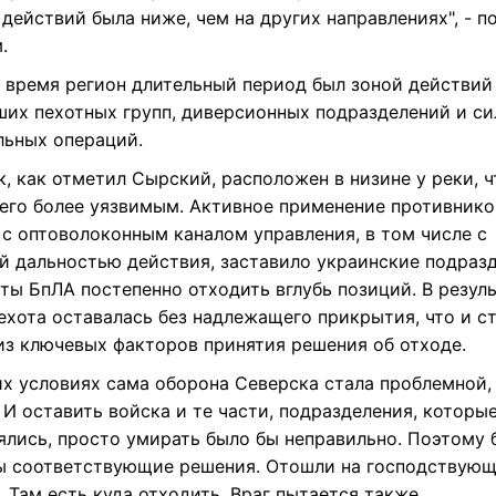
наступательные действия. Постепенные действия были. 
 бригады. Они и продолжили наступать, но интенсивнос
действий была ниже, чем на других направлениях", - п
.
е время регион длительный период был зоной действий
ших пехотных групп, диверсионных подразделений и си
льных операций.
, как отметил Сырский, расположен в низине у реки, ч
 его более уязвимым. Активное применение противник
 с оптоволоконным каналом управления, в том числе с
й дальностью действия, заставило украинские подраз
ты БпЛА постепенно отходить вглубь позиций. В резул
ехота оставалась без надлежащего прикрытия, что и с
из ключевых факторов принятия решения об отходе.
их условиях сама оборона Северска стала проблемной,
 И оставить войска и те части, подразделения, которы
ялись, просто умирать было бы неправильно. Поэтому 