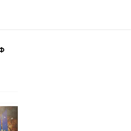
раинском
РФ