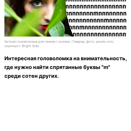
Хитрая головоломка для гениев / коллаж: Главред, фото: pexels.com,
скриншот: Bright Side
Интересная головоломка на внимательность,
где нужно найти спрятанные буквы "m"
среди сотен других.