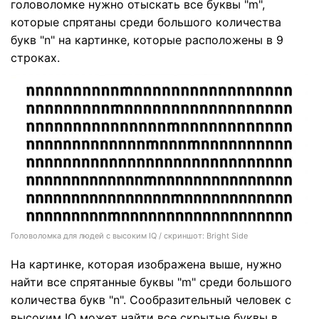
головоломке нужно отыскать все буквы "m",
которые спрятаны среди большого количества
букв "n" на картинке, которые расположены в 9
строках.
Головоломка для людей с высоким IQ / скриншот: Bright Side
На картинке, которая изображена выше, нужно
найти все спрятанные буквы "m" среди большого
количества букв "n". Сообразительный человек с
высоким IQ может найти все скрытые буквы в