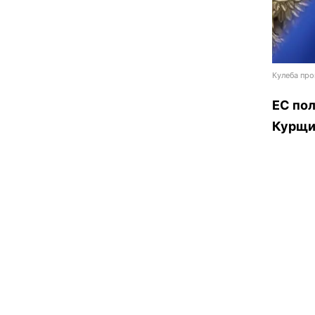
Кулеба про
ЕС по
Курщи