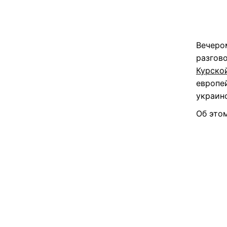
Вечеро
разгов
Курско
европе
украин
Об это