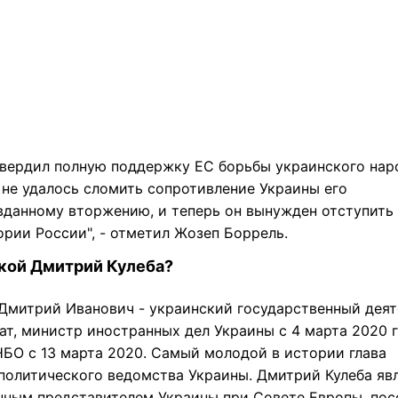
твердил полную поддержку ЕС борьбы украинского нар
 не удалось сломить сопротивление Украины его
вданному вторжению, и теперь он вынужден отступить 
ории России", - отметил Жозеп Боррель.
акой Дмитрий Кулеба?
 Дмитрий Иванович - украинский государственный деят
ат, министр иностранных дел Украины с 4 марта 2020 г
НБО с 13 марта 2020. Самый молодой в истории глава
политического ведомства Украины. Дмитрий Кулеба яв
нным представителем Украины при Совете Европы, пос