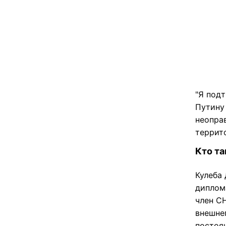
"Я под
Путину
неопра
террит
Кто т
Кулеба
диплом
член С
внешне
постоя