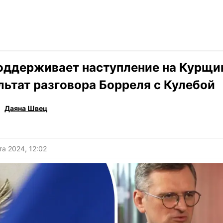
Читать на ук
›
Новости
оддерживает наступление на Курщи
льтат разговора Борреля с Кулебой
Даяна Швец
та 2024, 12:02