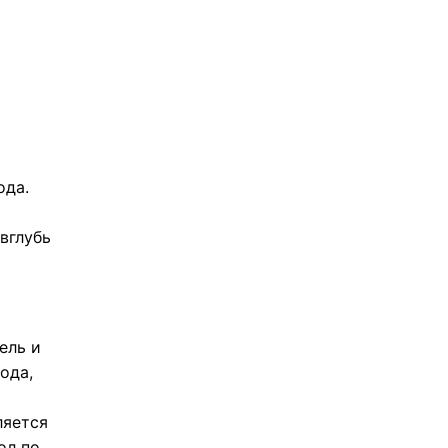
ода.
вглубь
ель и
ода,
ляется
ол по