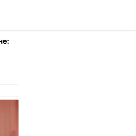
раинском
не: