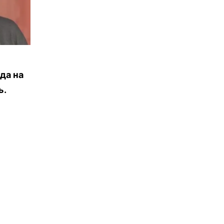
да на
ь.