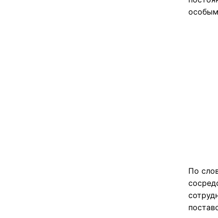
особым
По сло
сосред
сотруд
постав