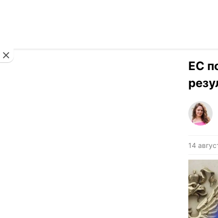
Новости
ЕС п
резу
14 авгус