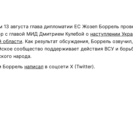
м 13 августа глава дипломатии ЕС Жозеп Боррель пров
ор с главой МИД Дмитрием Кулебой о
наступлении Укра
й области
. Как результат обсуждения, Боррель озвучил,
йское сообщество поддерживает действия ВСУ и борь
ского народа.
м Боррель
написал
в соцсети Х (Twitter).