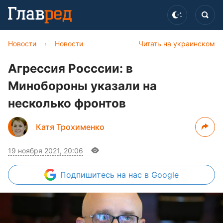
Новости
›
Новости
Читать на украинском
Агрессия Росссии: в
Минобороны указали на
несколько фронтов
Катя Трохименко
19 ноября 2021, 20:06
Подпишитесь
на нас в Google