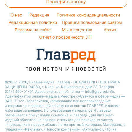
Ани Лорак
Проверить погоду
Магнитные бури
Комнатные растения
Новости Тернополя
Курс валют
Кейт Миддлтон
Погода на сегодня
O нас
Редакция
Политика конфиденциальности
Алла Пугачева
Погода на завтра
Редакционная политика
Правила пользования сайтом
Реклама на сайте
Мы в соцсетях
Архив
Пылевая буря
Отчет о прозрачности JTI
ТВОЙ ИСТОЧНИК НОВОСТЕЙ
©2002-2026, Онлайн-медиа Главред - GLAVRED.INFO. ВСЕ ПРАВА
ЗАЩИЩЕНЫ. 04080, г. Киев, ул. Кириловская, дом 23. Телефон —
(044) 490-01-01. Адрес электронной почты — info@glavred.info.
Идентификатор онлайн-медиа в Реестре cубъектов в сфере медиа —
R40-01822.
Перепечатка, копирование или воспроизведение
информации, содержащей ссылку на агенство ГЛАВРЕД, в каком-
либо виде запрещено. Использование материалов «Главред»
разрешается при условии ссылки на «Главред». Для интернет-
изданий обязательна прямая, открытая для поисковых систем,
гиперссылка в первом абзаце на конкретный материал. Материалы с
плашками «Реклама», «Новости компаний», «Актуально», «Точка