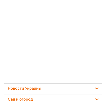
Новости Украины
Пенсии в Украине
Сад и огород
Мобилизация